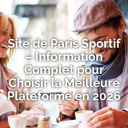
Site de Paris Sportif
– Information
Complet pour
Choisir la Meilleure
Plateforme en 2026