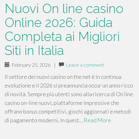
Nuovi On line casino
Online 2026: Guida
Completa ai Migliori
Siti in Italia
February 25, 2026
|
Leave a comment
Il settore dei nuovi casino on the net è in continua
evoluzione e il 2026 si preannuncia occur un anno ricco
di novità. Sempre più utenti sono alla ricerca di On line
casino on-line nuovi, piattaforme impressive che
offrano bonus competitivi, giochi aggiornati e metodi
di pagamento moderni. In quest…
Read More